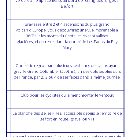
verdure 94 emplacements au bord de l’étang des forges à
Belfort
Gravissez entre 2 et 4 ascensions du plus grand
volcan d’Europe. Vous découvrirez une vue imprenable à
360° sur les monts du Cantal et les sept vallées
glacières, et entrerez dans la confrérie Les Fadas du Puy
Mary
Confrérie regroupant plusieurs centaines de cyclos ayant
gravi le Grand Colombier (1501m ), un des cols les plus durs
de France, par 2, 3 ou 4 de ses faces dans la même journée.
Club pour les cyclistes qui aiment monter le Ventoux
La planche des Belles Filles, accessible depuis le Territoire de
Belfort en route, gravel ou VTT
Comité départemental (FFCT - FFVELO) de Cyclotourisme du